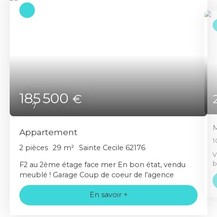
185 500
€
7
M
Appartement
1
2
pièces
29
m²
Sainte Cecile 62176
V
b
F2 au 2ème étage face mer En bon état, vendu
m
meublé ! Garage Coup de coeur de l'agence
d
m
En savoir +
p
d