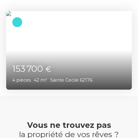
153 700
€
4
pièces
42
m²
Sainte Cecile 62176
Vous ne trouvez pas
la propriété de vos rêves ?